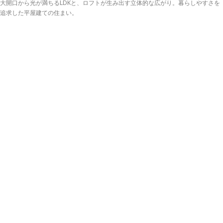
大開口から光が満ちるLDKと、ロフトが生み出す立体的な広がり。暮らしやすさを
追求した平屋建ての住まい。