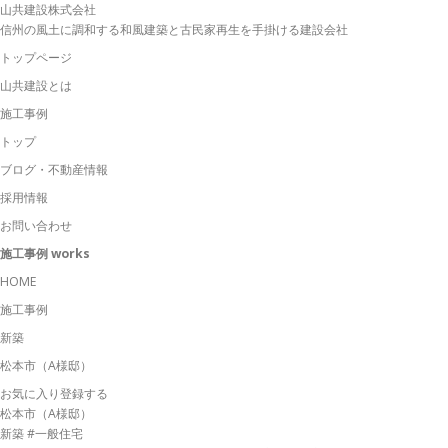
山共建設株式会社
信州の風土に調和する和風建築と古民家再生を手掛ける建設会社
トップページ
山共建設とは
施工事例
トップ
ブログ
・不動産情報
採用情報
お問い合わせ
施工事例
works
HOME
施工事例
新築
松本市（A様邸）
お気に入り登録する
松本市（A様邸）
新築
#一般住宅