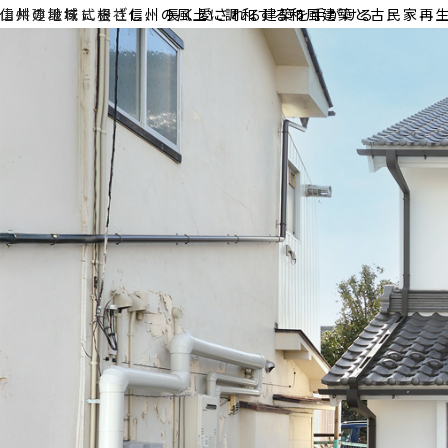
山共建設株式会社
トップ
信州の地域に根ざし、
信州の風土に調和する和風建築と古民家再
長く愛される建築を手がける
ブログ
・不動産情報
採用情報
お問い合わせ