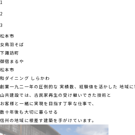
1
2
3
松本市
女鳥羽そば
下諏訪町
御宿まるや
松本市
和ダイニング しらかわ
創業一九二一年の圧倒的な
実績数、経験値を活かした
地域に
山共建設では、古民家再生の受け継いできた技術と
お客様と一緒に実現を目指す丁寧な仕事で、
数十年後も大切に暮らせる
信州の地域に根差す建築を手がけています。