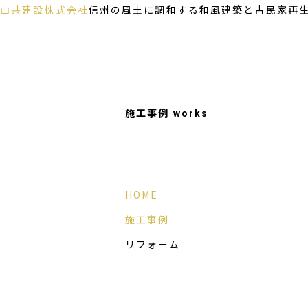
山共建設株式会社
トップ
信州の風土に調和する和風建築と古民家再
ブログ
・不動産情報
採用情報
お問い合わせ
施工事例
works
HOME
施工事例
リフォーム