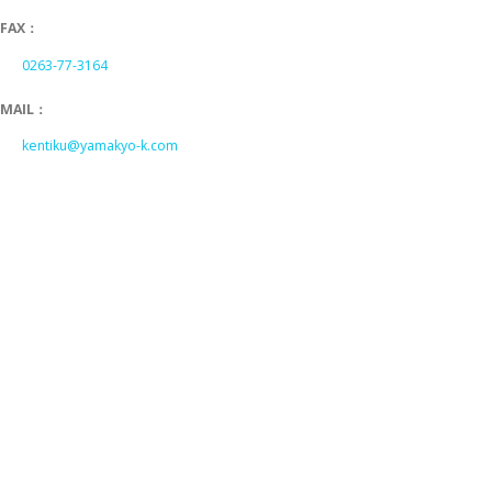
FAX：
0263-77-3164
MAIL：
kentiku@yamakyo-k.com