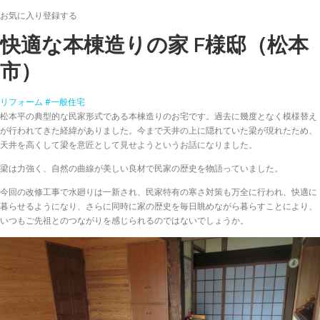
お気に入り登録する
快適な本棟造りの家
F様邸（松本
市）
リフォーム
#一般住宅
松本平の典型的な民家形式である本棟造りのお宅です。過去に幾度となく模様替え
が行われてきた経緯がありました。今まで天井の上に隠れていた梁が現れたため、
天井を高くして梁を意匠として見せようというお話になりました。
梁は力強く、自然の曲線が美しい良材で民家の歴史を物語っていました。
今回の改修工事で水廻りは一新され、民家特有の寒さ対策も万全に行われ、快適に
暮らせるようになり、さらに同時に家の歴史を毎日眺めながら暮らすことにより、
いつもご先祖とのつながりを感じられるのではないでしょうか。