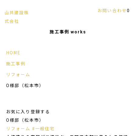
お問い合わせ
0
山共建設株
信州の風土に調和する和風建築と古民家再生
式会社
を手掛ける建設会社
施工事例
works
HOME
施工事例
リフォーム
O様邸（松本市）
お気に入り登録する
O様邸（松本市）
リフォーム
#一般住宅