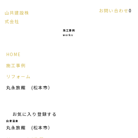
お問い合わせ
0
山共建設株
信州の風土に調和する和風建築と古民家再生
式会社
を手掛ける建設会社
施工事例
works
HOME
施工事例
リフォーム
丸永旅館 (松本市）
お気に入り登録する
白骨温泉
丸永旅館 (松本市）