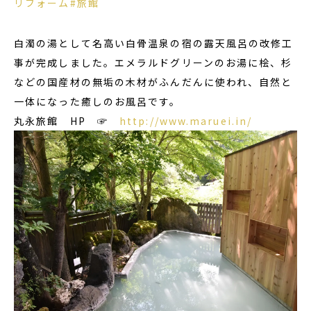
リフォーム
#旅館
白濁の湯として名高い白骨温泉の宿の露天風呂の改修工
事が完成しました。エメラルドグリーンのお湯に桧、杉
などの国産材の無垢の木材がふんだんに使われ、自然と
一体になった癒しのお風呂です。
丸永旅館 HP ☞
http://www.maruei.in/