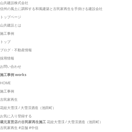
山共建設株式会社
信州の風土に調和する和風建築と古民家再生を手掛ける建設会社
トップページ
山共建設とは
施工事例
トップ
ブログ
・不動産情報
採用情報
お問い合わせ
施工事例
works
HOME
施工事例
古民家再生
花紋大雪渓 / 大雪渓酒造（池田町）
お気に入り登録する
蔵元直営店の古民家再生施工
花紋大雪渓 / 大雪渓酒造（池田町）
古民家再生
#店舗
#中信