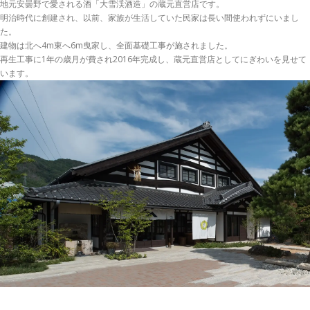
地元安曇野で愛される酒「大雪渓酒造」の蔵元直営店です。
明治時代に創建され、以前、家族が生活していた民家は長い間使われずにいまし
た。
建物は北へ4m東へ6m曳家し、全面基礎工事が施されました。
再生工事に1年の歳月が費され2016年完成し、蔵元直営店としてにぎわいを見せて
います。