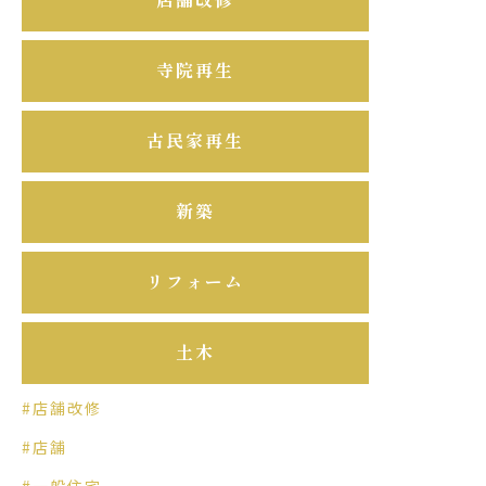
寺院再生
古民家再生
新築
リフォーム
土木
#店舗改修
#店舗