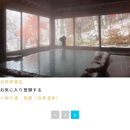
古民家再生
お気に入り登録する
小梨の湯 笹屋（白骨温泉）
投
稿
<
1
2
ナ