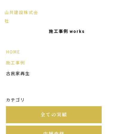
山共建設株式会
信州の風土に調和する和風建築と古民家
社
社
施工事例
works
HOME
施工事例
古民家再生
カテゴリ
全ての実績
店舗改修